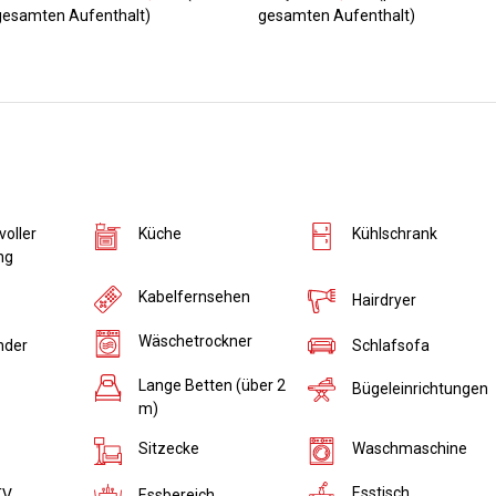
gesamten Aufenthalt)
gesamten Aufenthalt)
voller
Küche
Kühlschrank
ng
Kabelfernsehen
Hairdryer
Wäschetrockner
nder
Schlafsofa
Lange Betten (über 2
Bügeleinrichtungen
m)
Sitzecke
Waschmaschine
Esstisch
Essbereich
TV