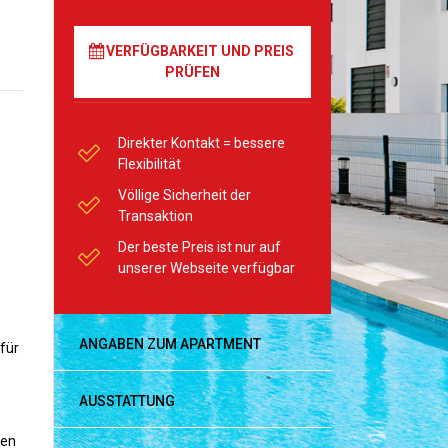
VERFÜGBARKEIT UND PREIS
PRÜFEN
Direkter Kontakt = bessere
Flexibilität
Völlige Sicherheit der
Transaktion
Der beste Preis ist nur auf
unserer Webseite verfügbar
ANGABEN ZUM APARTMENT
für
AUSSTATTUNG
den