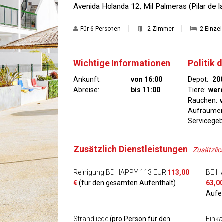
Avenida Holanda 12, Mil Palmeras (Pilar de 
Für
6 Personen
2 Zimmer
2 Einze
Wichtige Informationen
Politik
Ankunft:
von 16:00
Depot:
20
Abreise:
bis 11:00
Tiere:
werd
Rauchen:
Aufräume
Servicegeb
Zusätzlich Dienstleistungen
Zusätzlic
Reinigung BE HAPPY 113 EUR
113,00
BE H
€
(für den gesamten Aufenthalt)
63,0
Aufe
Strandliege
(pro Person für den
Einkä