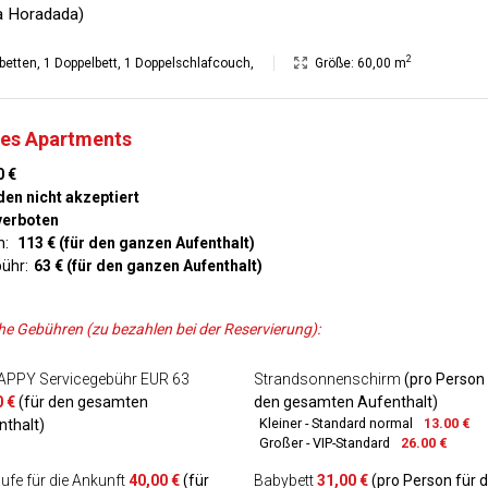
la Horadada)
2
lbetten
,
1 Doppelbett
,
1 Doppelschlafcouch
,
Größe:
60,00 m
 des Apartments
0 €
en nicht akzeptiert
verboten
n:
113 € (für den ganzen Aufenthalt)
ühr:
63 € (für den ganzen Aufenthalt)
he Gebühren (zu bezahlen bei der Reservierung):
APPY Servicegebühr EUR 63
Strandsonnenschirm
(pro Person 
0 €
(für den gesamten
den gesamten Aufenthalt)
Kleiner - Standard normal
13.00 €
nthalt)
Großer - VIP-Standard
26.00 €
ufe für die Ankunft
40,00 €
(für
Babybett
31,00 €
(pro Person für 