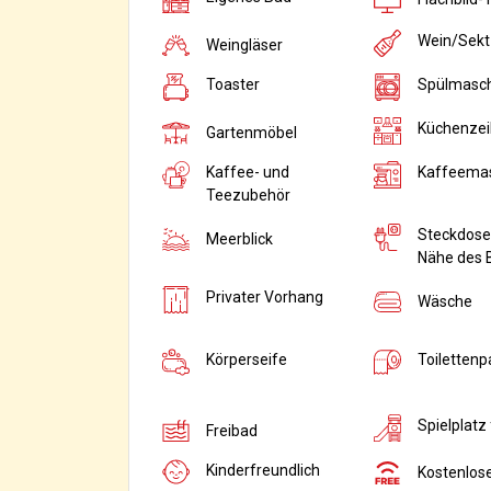
Wein/Sekt
Weingläser
Toaster
Spülmasc
Küchenzei
Gartenmöbel
Kaffee- und
Kaffeema
Teezubehör
Steckdose 
Meerblick
Nähe des 
Privater Vorhang
Wäsche
Körperseife
Toilettenp
Spielplatz 
Freibad
Kinderfreundlich
Kostenlose