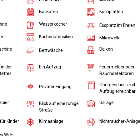
Backofen
Kochplatten
hine
Wasserkocher
Essplatz im Freien
Küchenutensilien
le
Mikrowelle
schine
Balkon
Bettwäsche
in der
Ein Aufzug
Feuermelder oder
Bettes
Rauchdetektoren
Obergeschoss mit
Privater Eingang
Aufzug erreichbar
apier
Garage
Blick auf eine ruhige
Straße
für Kinder
Klimaanlage
Nichtraucher-Anlag
s Wi-Fi