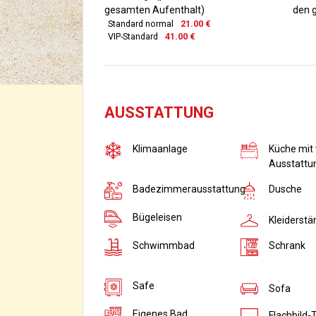
gesamten Aufenthalt)
den 
Standard normal
21.00 €
VIP-Standard
41.00 €
AUSSTATTUNG
Klimaanlage
Küche mit 
Ausstattu
Badezimmerausstattung
Dusche
Bügeleisen
Kleiderstä
Schwimmbad
Schrank
Safe
Sofa
Eigenes Bad
Flachbild-