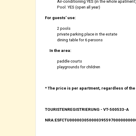
Air-conditioning:YES (in the whole apatment
Pool: YES (open all year)
For guests’ use:
2 pools
private parking place in the estate
dining table for 6 persons
In the area:
paddle courts
playgrounds for children
* The price is per apartment, regardless of th
TOURISTENREGISTRIERUNG - VT-500533-A
NRA:ESFCTU000003050000395597000000000