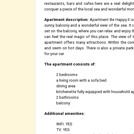
restaurants, bars and cafes here are a real delight
conquer a piece of the local sea and wonderful monu
Apartment description:
Apartment Be Happy II is
sunny balcony and a wonderful view of the sea. It i
set on the balcony, where you can relax and enjoy th
can feel the real magic of this place. The view of 
apartment offers many attractions. Within the c
and swim on hot days. There is also a private par
for your car.
The apartment consists of:
2 bedrooms
a living room with a sofa bed
dining area
kitchenette fully equipped with household a
2 bathrooms
balcony
Additional amenities:
WiFi: YES
TV: YES