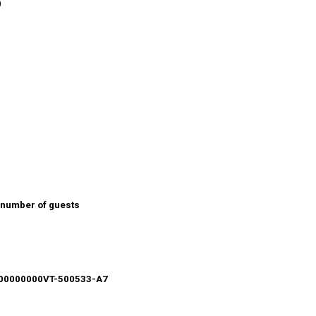
)
e number of guests
00000000VT-500533-A7