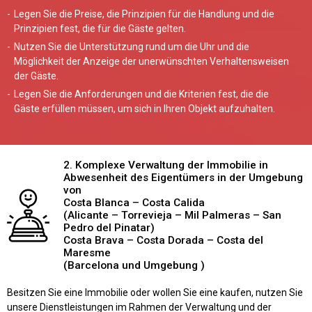
Legen Sie die Preise, die Prinzipien für die Handlung und die
Prinzipien fest, die für die Gäste gelten.
Nutzen Sie die Unterstützung rund um die Uhr und die
Möglichkeit der Anzeige der unerwünschten Verhaltensweisen
der Gäste.
Legen Sie die Anforderungen und die Kriterien fest, die die
Gäste erfüllen müssen, um sich in Ihren Objekt aufzuhalten.
2. Komplexe Verwaltung der Immobilie in
Abwesenheit des Eigentümers in der Umgebung
von
Costa Blanca – Costa Calida
(Alicante – Torrevieja – Mil Palmeras – San
Pedro del Pinatar)
Costa Brava – Costa Dorada – Costa del
Maresme
(Barcelona und Umgebung )
Besitzen Sie eine Immobilie oder wollen Sie eine kaufen, nutzen Sie
unsere Dienstleistungen im Rahmen der Verwaltung und der