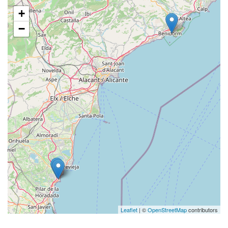
+
−
Leaflet
| ©
OpenStreetMap
contributors