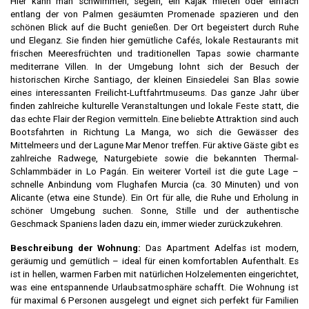
Hier kann man schwimmen, segeln, ein Kajak mieten oder einfach
entlang der von Palmen gesäumten Promenade spazieren und den
schönen Blick auf die Bucht genießen. Der Ort begeistert durch Ruhe
und Eleganz. Sie finden hier gemütliche Cafés, lokale Restaurants mit
frischen Meeresfrüchten und traditionellen Tapas sowie charmante
mediterrane Villen. In der Umgebung lohnt sich der Besuch der
historischen Kirche Santiago, der kleinen Einsiedelei San Blas sowie
eines interessanten Freilicht-Luftfahrtmuseums. Das ganze Jahr über
finden zahlreiche kulturelle Veranstaltungen und lokale Feste statt, die
das echte Flair der Region vermitteln. Eine beliebte Attraktion sind auch
Bootsfahrten in Richtung La Manga, wo sich die Gewässer des
Mittelmeers und der Lagune Mar Menor treffen. Für aktive Gäste gibt es
zahlreiche Radwege, Naturgebiete sowie die bekannten Thermal-
Schlammbäder in Lo Pagán. Ein weiterer Vorteil ist die gute Lage –
schnelle Anbindung vom Flughafen Murcia (ca. 30 Minuten) und von
Alicante (etwa eine Stunde). Ein Ort für alle, die Ruhe und Erholung in
schöner Umgebung suchen. Sonne, Stille und der authentische
Geschmack Spaniens laden dazu ein, immer wieder zurückzukehren.
Beschreibung der Wohnung:
Das Apartment Adelfas ist modern,
geräumig und gemütlich – ideal für einen komfortablen Aufenthalt. Es
ist in hellen, warmen Farben mit natürlichen Holzelementen eingerichtet,
was eine entspannende Urlaubsatmosphäre schafft. Die Wohnung ist
für maximal 6 Personen ausgelegt und eignet sich perfekt für Familien