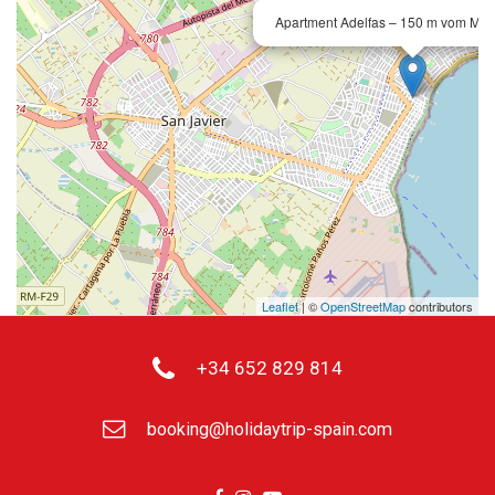
Apartment Adelfas – 150 m vom Meer
Leaflet
| ©
OpenStreetMap
contributors
+34 652 829 814
booking@holidaytrip-spain.com