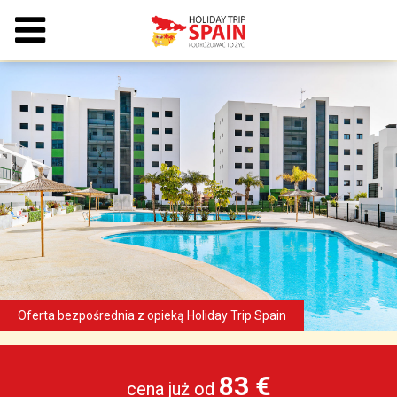
83 €
cena już od