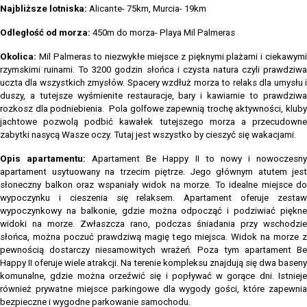
Najbliższe lotniska:
Alicante- 75km, Murcia- 19km
Odległość od morza:
450m do morza- Playa Mil Palmeras
Okolica:
Mil Palmeras to niezwykłe miejsce z pięknymi plażami i ciekawym
rzymskimi ruinami. To 3200 godzin słońca i czysta natura czyli prawdziwa
uczta dla wszystkich zmysłów. Spacery wzdłuż morza to relaks dla umysłu i
duszy, a tutejsze wyśmienite restauracje, bary i kawiarnie to prawdziwa
rozkosz dla podniebienia. Pola golfowe zapewnią trochę aktywności, kluby
jachtowe pozwolą podbić kawałek tutejszego morza a przecudowne
zabytki nasycą Wasze oczy. Tutaj jest wszystko by cieszyć się wakacjami.
Opis apartamentu:
Apartament Be Happy II to nowy i nowoczesn
apartament usytuowany na trzecim piętrze. Jego głównym atutem jest
słoneczny balkon oraz wspaniały widok na morze. To idealne miejsce do
wypoczynku i cieszenia się relaksem. Apartament oferuje zestaw
wypoczynkowy na balkonie, gdzie można odpocząć i podziwiać piękne
widoki na morze. Zwłaszcza rano, podczas śniadania przy wschodzie
słońca, można poczuć prawdziwą magię tego miejsca. Widok na morze z
pewnością dostarczy niesamowitych wrażeń. Poza tym apartament Be
Happy II oferuje wiele atrakcji. Na terenie kompleksu znajdują się dwa baseny
komunalne, gdzie można orzeźwić się i popływać w gorące dni. Istnieje
również prywatne miejsce parkingowe dla wygody gości, które zapewnia
bezpieczne i wygodne parkowanie samochodu.