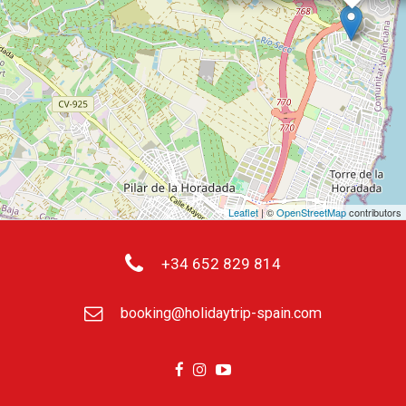
Leaflet
| ©
OpenStreetMap
contributors
+34 652 829 814
booking@holidaytrip-spain.com