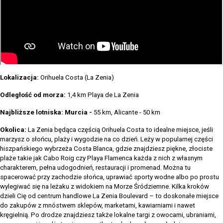
Lokalizacja:
Orihuela Costa
(La Zenia)
Odległość od morza:
1,4 km Playa de La Zenia
Najbliższe lotniska: Murcia -
55 km, Alicante - 50 km
Okolica:
La Zenia będąca częścią Orihuela Costa to idealne miejsce, jeśli
marzysz o słońcu, plaży i wygodzie na co dzień. Leży w popularnej części
hiszpańskiego wybrzeża Costa Blanca, gdzie znajdziesz piękne, złociste
plaże takie jak Cabo Roig czy Playa Flamenca każda z nich z własnym
charakterem, pełna udogodnień, restauracji i promenad. Można tu
spacerować przy zachodzie słońca, uprawiać sporty wodne albo po prostu
wylegiwać się na leżaku z widokiem na Morze Śródziemne. Kilka kroków
dzieli Cię od centrum handlowe La Zenia Boulevard – to doskonałe miejsce
do zakupów z mnóstwem sklepów, marketami, kawiarniami i nawet
kręgielnią. Po drodze znajdziesz także lokalne targi z owocami, ubraniami,