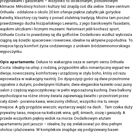
przyprawami i gadżetami – wszystko to doskonałym, południowym
klimacie. Miłośnicy historii i kultury też znajdą coś dla siebie. Stare centrum
Orihuela - oddalone o około 20 km oferuje piękne zabytki jak gotyckie
katedry, klasztory czy teatry z ponad stuletnią tradycją. Można tam poczuć
prawdziwego ducha hiszpańskiego Lewantu, z jego barokowymi fasadami,
wąskimi uliczkami i licznymi muzeami. Natomiast jeśli kochasz sport,
Orihuela Costa to prawdziwy raj dla golfistów. Dodatkowo wzdłuż wybrzeża
ciągną się ścieżki spacerowe i rowerowe, idealne na aktywne popołudnia. To
miejsce łączy komfort życia codziennego z urokiem śródziemnomorskiego
wypoczynku.
Opis apartamentu:
Deluxe to wakacyjna oaza w samym sercu Orihuela
Costa. Idealny na urlop z rodziną, przyjaciółmi albo romantyczny wypad we
dwoje, nowoczesny, komfortowy i urządzony w stylu boho, który od razu
wprowadza w wakacyjny nastrój. Do dyspozycji gości są dwie przestronne
sypialnie z dużymi, podwójnymi łóżkami, dwie eleganckie łazienki oraz jasny
salon z częścią wypoczynkową i w pełni wyposażoną kuchnią. Dwa balkony
wychodzące na różne strony świata zapewniają światło i przestrzeń przez
cały dzień - poranna kawa, wieczorny chillout, wszystko ma tu swoje
miejsce. A gdy przyjdzie wieczór, wystarczy wejść na dach... Tam czeka duży
prywatny taras, miejsce na kieliszek wina, grill, śmiech, ciszę i gwiazdy. A
przede wszystkim piękny widok na morze. Dodatkowym atutem
apartamentu jest jacuzzi – idealne, by się zrelaksować po dniu pełnym
słońca i plażowania. W kompleksie znajduje się podgrzewany basen