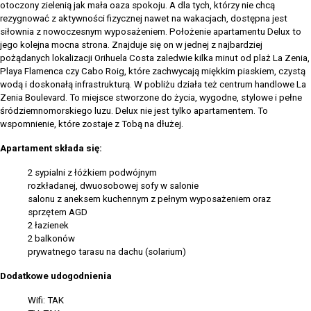
otoczony zielenią jak mała oaza spokoju. A dla tych, którzy nie chcą
rezygnować z aktywności fizycznej nawet na wakacjach, dostępna jest
siłownia z nowoczesnym wyposażeniem. Położenie apartamentu Delux to
jego kolejna mocna strona. Znajduje się on w jednej z najbardziej
pożądanych lokalizacji Orihuela Costa zaledwie kilka minut od plaż La Zenia,
Playa Flamenca czy Cabo Roig, które zachwycają miękkim piaskiem, czystą
wodą i doskonałą infrastrukturą. W pobliżu działa też centrum handlowe La
Zenia Boulevard. To miejsce stworzone do życia, wygodne, stylowe i pełne
śródziemnomorskiego luzu. Delux nie jest tylko apartamentem. To
wspomnienie, które zostaje z Tobą na dłużej.
Apartament składa się:
2 sypialni z łóżkiem podwójnym
rozkładanej, dwuosobowej sofy w salonie
salonu z aneksem kuchennym z pełnym wyposażeniem oraz
sprzętem AGD
2 łazienek
2 balkonów
prywatnego tarasu na dachu (solarium)
Dodatkowe udogodnienia
Wifi: TAK