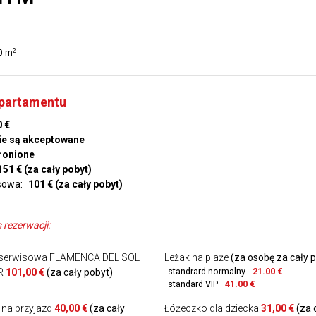
2
0 m
apartamentu
 €
ie są akceptowane
ronione
51 € (za cały pobyt)
sowa:
101 € (za cały pobyt)
rezerwacji:
 serwisowa FLAMENCA DEL SOL
Leżak na plaże
(za osobę za cały 
standrard normalny
21.00 €
R
101,00 €
(za cały pobyt)
standard VIP
41.00 €
na przyjazd
40,00 €
(za cały
Łóżeczko dla dziecka
31,00 €
(za 