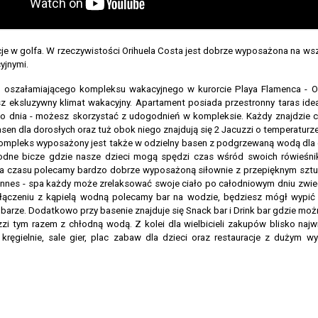
e w golfa. W rzeczywistości Orihuela Costa jest dobrze wyposażona na ws
yjnymi.
oszałamiającego kompleksu wakacyjnego w kurorcie Playa Flamenca - Or
sz eksluzywny klimat wakacyjny. Apartament posiada przestronny taras ide
ego dnia - możesz skorzystać z udogodnień w kompleksie. Każdy znajdzie c
en dla dorosłych oraz tuż obok niego znajdują się 2 Jacuzzi o temperatur
kompleks wyposażony jest także w odzielny basen z podgrzewaną wodą dla d
odne bicze gdzie nasze dzieci mogą spędzi czas wśród swoich rówieśn
a czasu polecamy bardzo dobrze wyposażoną siłownie z przepięknym szt
tnnes - spa każdy może zrelaksować swoje ciało po całodniowym dniu zwie
łączeniu z kąpielą wodną polecamy bar na wodzie, będziesz mógł wypić 
arze. Dodatkowo przy basenie znajduje się Snack bar i Drink bar gdzie mo
zzi tym razem z chłodną wodą. Z kolei dla wielbicieli zakupów blisko naj
ręgielnie, sale gier, plac zabaw dla dzieci oraz restauracje z dużym w