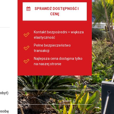
SPRAWDŹ DOSTĘPNOŚĆ I
CENĘ
Kontakt bezpośredni = większa
elastyczność
Pełne bezpieczeństwo
transakcji
Najlepsza cena dostępna tylko
na naszej stronie
DANE APARTAMENTU
pobyt)
UDOGODNIENIA
osobę
OPIS APARTAMENTU