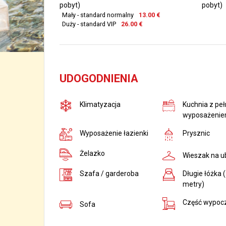
pobyt)
pobyt)
Mały - standard normalny
13.00 €
Duży - standard VIP
26.00 €
UDOGODNIENIA
Klimatyzacja
Kuchnia z pe
wyposażeni
Wyposażenie łazienki
Prysznic
Żelazko
Wieszak na u
Szafa / garderoba
Długie łóżka (
metry)
Część wypoc
Sofa