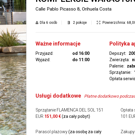
Calle Pablo Picasso 8, Orihuela Costa
Dla
6 osób
2 pokoje
Powierzchnia:
68,0
Ważne informacje
Polityka 
Przyjazd:
od 16:00
Depozyt:
200
Wyjazd:
do 11:00
Zwierzęta:
n
Palenie:
zab
Sprzątanie:
1
Opłata serwi
Usługi dodatkowe
Płatne dodatkowo podczas 
Sprzątanie FLAMENCA DEL SOL 151
Opłata
EUR
151,00 €
(za cały pobyt)
101 EU
Parasol plażowy
(za osobę za cały
Zakupy 