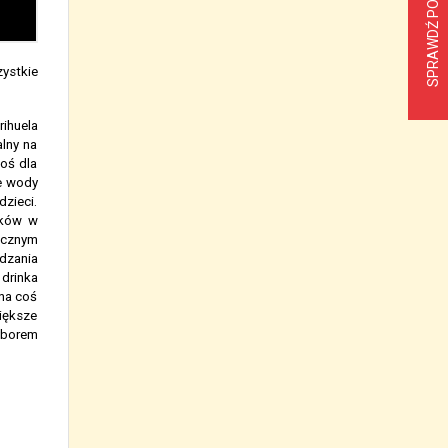
SPRAWDŹ POGODĘ
zystkie
ihuela
alny na
oś dla
ze wody
zieci.
ików w
ucznym
dzania
drinka
żna coś
większe
yborem