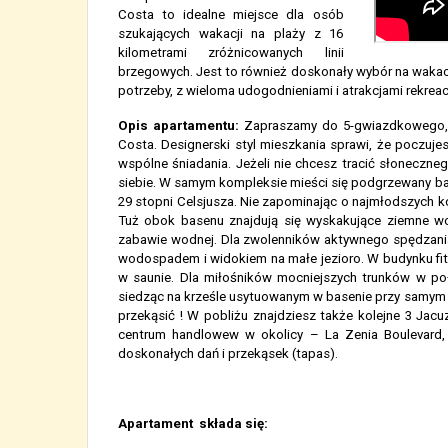
Costa to idealne miejsce dla osób
szukających wakacji na plaży z 16
kilometrami zróżnicowanych linii
brzegowych. Jest to również doskonały wybór na wakacj
potrzeby, z wieloma udogodnieniami i atrakcjami rekreac
Opis apartamentu:
Zapraszamy do 5-gwiazdkowego, 
Costa. Designerski styl mieszkania sprawi, że poczuje
wspólne śniadania. Jeżeli nie chcesz tracić słoneczn
siebie. W samym kompleksie mieści się podgrzewany bas
29 stopni Celsjusza. Nie zapominając o najmłodszych 
Tuż obok basenu znajdują się wyskakujące ziemne w
zabawie wodnej. Dla zwolenników aktywnego spędzani
wodospadem i widokiem na małe jezioro. W budynku fi
w saunie. Dla miłośników mocniejszych trunków w po
siedząc na krześle usytuowanym w basenie przy samym b
przekąsić ! W pobliżu znajdziesz także kolejne 3 Jacu
centrum handlowew w okolicy – La Zenia Boulevard, k
doskonałych dań i przekąsek (tapas).
Apartament składa się: