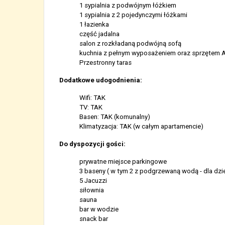
1 sypialnia z podwójnym łóżkiem
1 sypialnia z 2 pojedynczymi łóżkami
1 łazienka
część jadalna
salon z rozkładaną podwójną sofą
kuchnia z pełnym wyposażeniem oraz sprzętem
Przestronny taras
Dodatkowe udogodnienia:
Wifi: TAK
TV: TAK
Basen: TAK (komunalny)
Klimatyzacja: TAK (w całym apartamencie)
Do dyspozycji gości:
prywatne miejsce parkingowe
3 baseny ( w tym 2 z podgrzewaną wodą - dla dziec
5 Jacuzzi
siłownia
sauna
bar w wodzie
snack bar