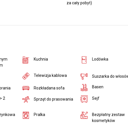
za cały pobyt)
łnym
Kuchnia
Lodówka
em
Telewizja kablowa
Suszarka do włosó
Basen
brania
Rozkładana sofa
> 2
Sejf
Sprzęt do prasowania
zynkowa
Pralka
Bezpłatny zestaw
kosmetyków