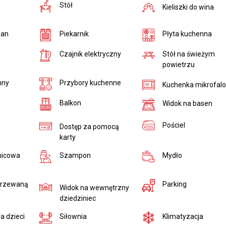
Stół
a
Kieliszki do wina
pan
Piekarnik
Płyta kuchenna
Czajnik elektryczny
Stół na świeżym
powietrzu
Przybory kuchenne
nny
Kuchenka mikrofal
Balkon
Widok na basen
Pościel
Dostęp za pomocą
karty
nicowa
Szampon
Mydło
grzewaną
Parking
Widok na wewnętrzny
dziedziniec
a dzieci
Siłownia
Klimatyzacja