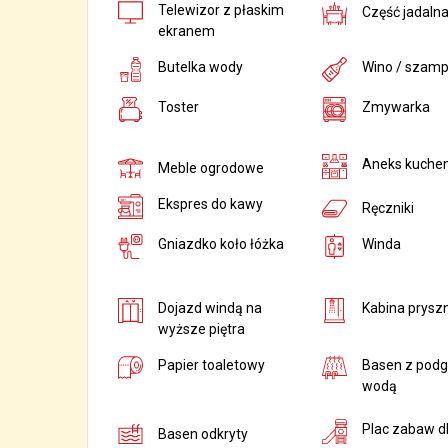
Telewizor z płaskim
Część jadaln
ekranem
Butelka wody
Wino / szam
Toster
Zmywarka
Aneks kuche
Meble ogrodowe
Ekspres do kawy
Ręczniki
Gniazdko koło łóżka
Winda
Dojazd windą na
Kabina prysz
wyższe piętra
Papier toaletowy
Basen z pod
wodą
Plac zabaw dl
Basen odkryty