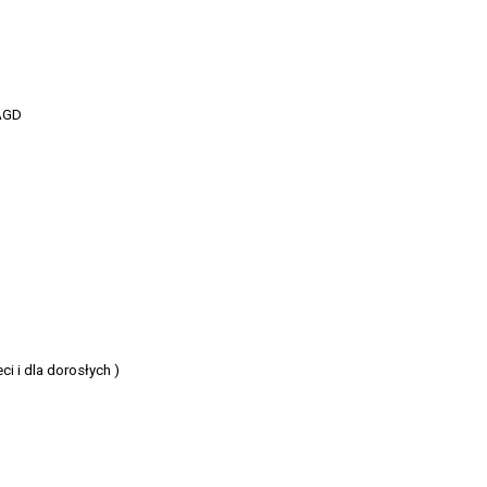
 AGD
i i dla dorosłych )