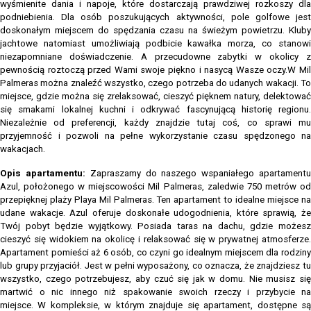
wyśmienite dania i napoje, które dostarczają prawdziwej rozkoszy dla
podniebienia. Dla osób poszukujących aktywności, pole golfowe jest
doskonałym miejscem do spędzania czasu na świeżym powietrzu. Kluby
jachtowe natomiast umożliwiają podbicie kawałka morza, co stanowi
niezapomniane doświadczenie. A przecudowne zabytki w okolicy z
pewnością roztoczą przed Wami swoje piękno i nasycą Wasze oczy.W Mil
Palmeras można znaleźć wszystko, czego potrzeba do udanych wakacji. To
miejsce, gdzie można się zrelaksować, cieszyć pięknem natury, delektować
się smakami lokalnej kuchni i odkrywać fascynującą historię regionu.
Niezależnie od preferencji, każdy znajdzie tutaj coś, co sprawi mu
przyjemność i pozwoli na pełne wykorzystanie czasu spędzonego na
wakacjach.
Opis apartamentu:
Zapraszamy do naszego wspaniałego apartament
Azul, położonego w miejscowości Mil Palmeras, zaledwie 750 metrów od
przepięknej plaży Playa Mil Palmeras. Ten apartament to idealne miejsce na
udane wakacje. Azul oferuje doskonałe udogodnienia, które sprawią, że
Twój pobyt będzie wyjątkowy. Posiada taras na dachu, gdzie możesz
cieszyć się widokiem na okolicę i relaksować się w prywatnej atmosferze.
Apartament pomieści aż 6 osób, co czyni go idealnym miejscem dla rodziny
lub grupy przyjaciół. Jest w pełni wyposażony, co oznacza, że znajdziesz tu
wszystko, czego potrzebujesz, aby czuć się jak w domu. Nie musisz się
martwić o nic innego niż spakowanie swoich rzeczy i przybycie na
miejsce. W kompleksie, w którym znajduje się apartament, dostępne są