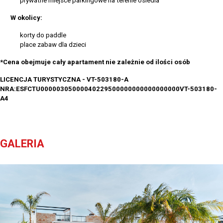
prywatne miejsce parkingowe na terenie osiedla
W okolicy:
korty do paddle
place zabaw dla dzieci
*Cena obejmuje cały apartament nie zależnie od ilości osób
LICENCJA TURYSTYCZNA - VT-503180-A
NRA:ESFCTU00000305000040229500000000000000000VT-503180-
A4
GALERIA