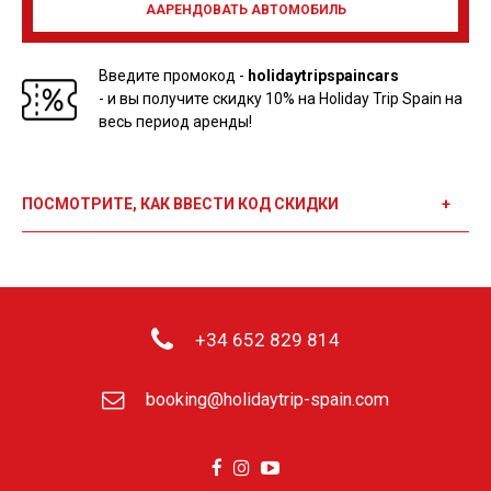
AАРЕНДОВАТЬ АВТОМОБИЛЬ
Введите промокод -
holidaytripspaincars
- и вы получите скидку 10% на Holiday Trip Spain на
весь период аренды!
ПОСМОТРИТЕ, КАК ВВЕСТИ КОД СКИДКИ
Если после входа на сайт прокатной компании не будет
автоматически введен наш код скидки:
отметьте "I have a customer card"
введите код скидки в поле "Promotion code:"
+34 652 829 814
booking@holidaytrip-spain.com