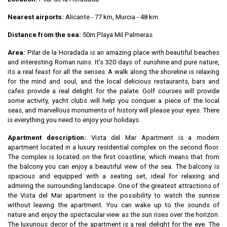
Nearest airports:
Alicante - 77 km, Murcia - 48 km.
Distance from the sea:
50m Playa Mil Palmeras
Area:
Pilar de la Horadada is an amazing place with beautiful beaches
and interesting Roman ruins. It's 320 days of sunshine and pure nature,
its a real feast for all the senses. A walk along the shoreline is relaxing
for the mind and soul, and the local delicious restaurants, bars and
cafes provide a real delight for the palate. Golf courses will provide
some activity, yacht clubs will help you conquer a piece of the local
seas, and marvellous monuments of history will please your eyes. There
is everything you need to enjoy your holidays.
Apartment description:
Vista del Mar Apartment is a modern
apartment located in a luxury residential complex on the second floor.
The complex is located on the first coastline, which means that from
the balcony you can enjoy a beautiful view of the sea. The balcony is
spacious and equipped with a seating set, ideal for relaxing and
admiring the surrounding landscape. One of the greatest attractions of
the Vista del Mar apartment is the possibility to watch the sunrise
without leaving the apartment. You can wake up to the sounds of
nature and enjoy the spectacular view as the sun rises over the horizon.
The luxurious decor of the apartment is a real delight for the eye. The