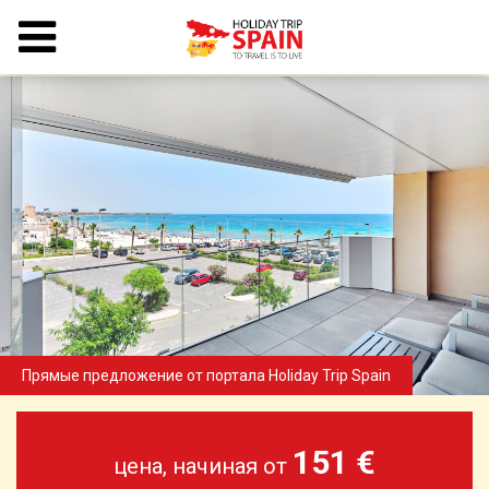
151 €
цена, начиная от