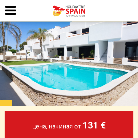
131 €
цена, начиная от