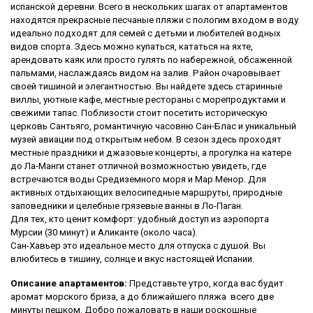
испанской деревни. Всего в нескольких шагах от апартаментов
находятся прекрасные песчаные пляжи с пологим входом в воду
идеально подходят для семей с детьми и любителей водных
видов спорта. Здесь можно купаться, кататься на яхте,
арендовать каяк или просто гулять по набережной, обсаженной
пальмами, наслаждаясь видом на залив. Район очаровывает
своей тишиной и элегантностью. Вы найдете здесь старинные
виллы, уютные кафе, местные рестораны с морепродуктами и
свежими тапас. Поблизости стоит посетить историческую
церковь Сантьяго, романтичную часовню Сан-Блас и уникальный
музей авиации под открытым небом. В сезон здесь проходят
местные праздники и джазовые концерты, а прогулка на катере
до Ла-Манги станет отличной возможностью увидеть, где
встречаются воды Средиземного моря и Мар Менор. Для
активных отдыхающих велосипедные маршруты, природные
заповедники и целебные грязевые ванны в Ло-Паган.
Для тех, кто ценит комфорт: удобный доступ из аэропорта
Мурсии (30 минут) и Аликанте (около часа).
Сан-Хавьер это идеальное место для отпуска с душой. Вы
влюбитесь в тишину, солнце и вкус настоящей Испании.
Описание апартаментов:
Представьте утро, когда вас будит
аромат морского бриза, а до ближайшего пляжа всего две
минуты пешком. Добро пожаловать в наши роскошные