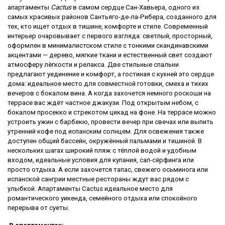
апартаменты
Cactus
в самом сердце Сан-Хавьера, одного из
самых красивых районов Сантьяго-де-ла-Рибера, созданного для
тех, кто ищет отдых в тишине, комфорте и стиле. Современный
интерьер очаровывает с первого взгляда: светлый, просторный,
оформлен в минималистском стиле с тонкими скандинавскими
акцентами — дерево, мягкие ткани и естественный свет создают
атмосферу лёгкости и релакса. Две стильные спальни
предлагают уединение и комфорт, а гостиная с кухней это сердце
дома: идеальное место для совместной готовки, смеха и тихих
вечеров с бокалом вина. А когда захочется немного роскоши на
террасе вас ждёт частное джакузи. Под открытым небом, с
бокалом просекко и стрекотом цикад на фоне. На террасе можно
устроить ужин с барбекю, провести вечер при свечах или выпить
утренний кофе под испанским солнцем. Для освежения также
доступен общий бассейн, окружённый пальмами и тишиной. В
нескольких шагах широкий пляж с тёплой водой и удобным
входом, идеальные условия для купания, сап-сёрфинга или
просто отдыха. А если захочется тапас, свежего осьминога или
испанской сангрии местные рестораны ждут вас рядом с
улыбкой. Апартаменты Cactus идеальное место для
романтического уикенда, семейного отдыха или спокойного
перерыва от суеты.