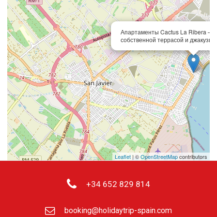
Апартаменты Cactus La Ribera — 1
собственной террасой и джакузи
Leaflet
| ©
OpenStreetMap
contributors
+34 652 829 814
booking@holidaytrip-spain.com