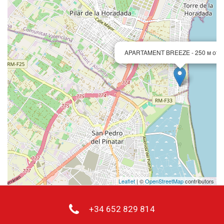
APARTAMENT BREEZE - 250 м от 
Leaflet
| ©
OpenStreetMap
contributors
+34 652 829 814