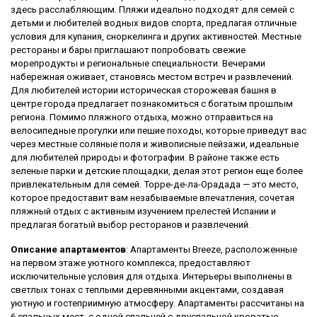
здесь расслабляющим. Пляжи идеально подходят для семей с
детьми и любителей водных видов спорта, предлагая отличные
условия для купания, сноркелинга и других активностей. Местные
рестораны и бары приглашают попробовать свежие
морепродукты и региональные специальности. Вечерами
набережная оживает, становясь местом встреч и развлечений.
Для любителей истории историческая сторожевая башня в
центре города предлагает познакомиться с богатым прошлым
региона. Помимо пляжного отдыха, можно отправиться на
велосипедные прогулки или пешие походы, которые приведут вас
через местные соляные поля и живописные пейзажи, идеальные
для любителей природы и фотографии. В районе также есть
зеленые парки и детские площадки, делая этот регион еще более
привлекательным для семей. Торре-де-ла-Орадада — это место,
которое предоставит вам незабываемые впечатления, сочетая
пляжный отдых с активным изучением прелестей Испании и
предлагая богатый выбор ресторанов и развлечений.
Описание апартаментов
: Апартаменты Breeze, расположенные
на первом этаже уютного комплекса, предоставляют
исключительные условия для отдыха. Интерьеры выполнены в
светлых тонах с теплыми деревянными акцентами, создавая
уютную и гостеприимную атмосферу. Апартаменты рассчитаны на
6 спальных мест, с одной спальней с двуспальной кроватью,