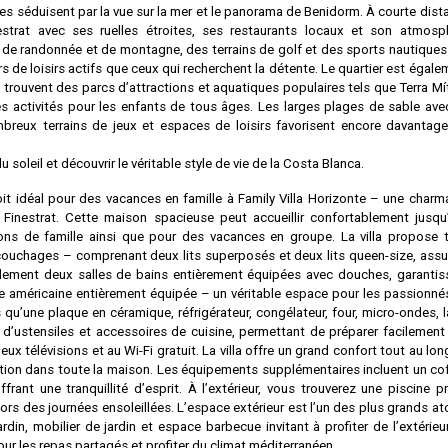
oirées séduisent par la vue sur la mer et le panorama de Benidorm. À courte dis
estrat avec ses ruelles étroites, ses restaurants locaux et son atmosp
 de randonnée et de montagne, des terrains de golf et des sports nautiques 
de loisirs actifs que ceux qui recherchent la détente. Le quartier est égale
e trouvent des parcs d’attractions et aquatiques populaires tels que Terra Mít
s activités pour les enfants de tous âges. Les larges plages de sable ave
reux terrains de jeux et espaces de loisirs favorisent encore davantage
du soleil et découvrir le véritable style de vie de la Costa Blanca.
it idéal pour des vacances en famille à Family Villa Horizonte – une charm
e Finestrat. Cette maison spacieuse peut accueillir confortablement jusqu
ions de famille ainsi que pour des vacances en groupe. La villa propose t
couchages – comprenant deux lits superposés et deux lits queen-size, assu
également deux salles de bains entièrement équipées avec douches, garantis
ine américaine entièrement équipée – un véritable espace pour les passionné
qu’une plaque en céramique, réfrigérateur, congélateur, four, micro-ondes, l
d’ustensiles et accessoires de cuisine, permettant de préparer facilement
ux télévisions et au Wi-Fi gratuit. La villa offre un grand confort tout au lon
sation dans toute la maison. Les équipements supplémentaires incluent un cof
rant une tranquillité d’esprit. À l’extérieur, vous trouverez une piscine pr
lors des journées ensoleillées. L’espace extérieur est l’un des plus grands at
ardin, mobilier de jardin et espace barbecue invitant à profiter de l’extérieur
our les repas partagés et profiter du climat méditerranéen.