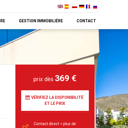
URE
GESTION IMMOBILIÈRE
CONTACT
369 €
prix dès
VÉRIFIEZ LA DISPONIBILITÉ
ET LE PRIX
Contact direct = plus de