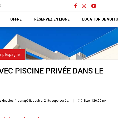
E
OFFRE
RÉSERVEZ EN LIGNE
LOCATION DE VOIT
VEC PISCINE PRIVÉE DANS LE
2
ts doubles
,
1 canapé-lit double
,
2 lits superposés
,
Size:
126,00 m