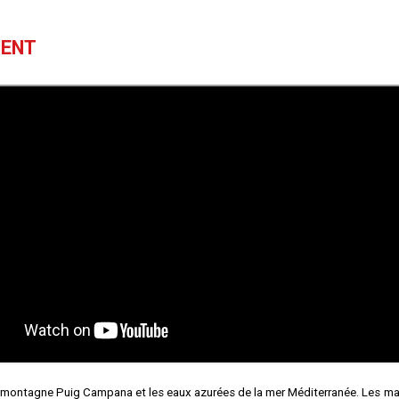
MENT
se montagne Puig Campana et les eaux azurées de la mer Méditerranée. Les ma