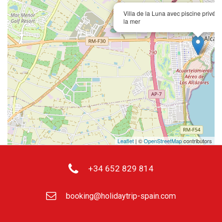
Villa de la Luna avec piscine privée 
la mer
Leaflet
| ©
OpenStreetMap
contributors
+34 652 829 814
booking@holidaytrip-spain.com