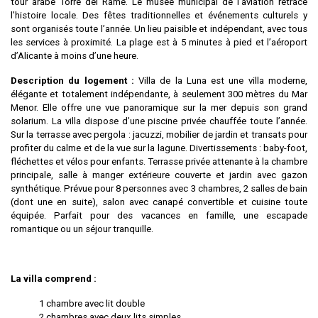
tour arabe Torre del Rame. Le musée municipal de l’aviation retrace
l’histoire locale. Des fêtes traditionnelles et événements culturels y
sont organisés toute l’année. Un lieu paisible et indépendant, avec tous
les services à proximité. La plage est à 5 minutes à pied et l’aéroport
d’Alicante à moins d’une heure.
Description du logement :
Villa de la Luna est une villa moderne,
élégante et totalement indépendante, à seulement 300 mètres du Mar
Menor. Elle offre une vue panoramique sur la mer depuis son grand
solarium. La villa dispose d’une piscine privée chauffée toute l’année.
Sur la terrasse avec pergola : jacuzzi, mobilier de jardin et transats pour
profiter du calme et de la vue sur la lagune. Divertissements : baby-foot,
fléchettes et vélos pour enfants. Terrasse privée attenante à la chambre
principale, salle à manger extérieure couverte et jardin avec gazon
synthétique. Prévue pour 8 personnes avec 3 chambres, 2 salles de bain
(dont une en suite), salon avec canapé convertible et cuisine toute
équipée. Parfait pour des vacances en famille, une escapade
romantique ou un séjour tranquille.
La villa comprend :
1 chambre avec lit double
2 chambres avec deux lits simples