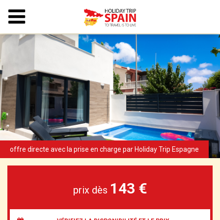
143 €
prix dès