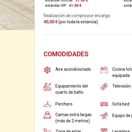
estándar normal
21.00 €
está
estándar VIP
41.00 €
están
Realización de compra por encargo
40,00 €
(por toda la estancia)
COMODIDADES
Aire acondicionado
Cocina to
equipada
Equipamiento del
Televisión
cuarto de baño
Perchero
Sofa bed
Camas extra largas
Equipo de
(más de 2 metros)
Zona de estar
Lavadora