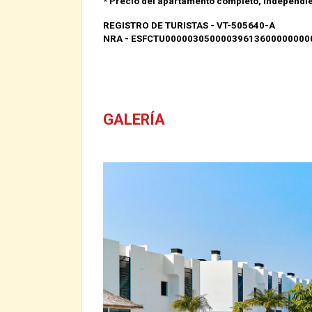
* Precio del apartamento completo, independi
REGISTRO DE TURISTAS
-
VT-505640-A
NRA - ESFCTU00000305000039613600000000
GALERÍA