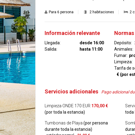
Para
6 persona
2 habitaciones
2 c
Información relevante
Normas 
Llegada:
desde 16:00
Depósito:
Salida:
hasta 11:00
Animales:
Fumar:
pr
Limpieza:
Tarifa de s
€ (por es
Servicios adicionales
Pago adicional dur
Limpieza ONDE 170 EUR
170,00 €
Serv
(por toda la estancia)
toda 
Tumbonas de Playa
(por persona
Sombr
durante toda la estancia)
duran