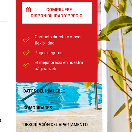
COMPRUEBE
DISPONIBILIDAD Y PRECIO
Contacto directo = mayor
flexibilidad
Pagos seguros
El mejor precio en nuestra
página web
DATOS DEL INMUEBLE
COMODIDADES
e
DESCRIPCIÓN DEL APARTAMENTO