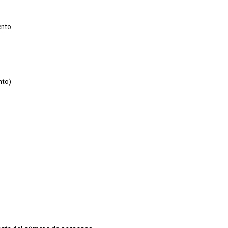
ento
nto)