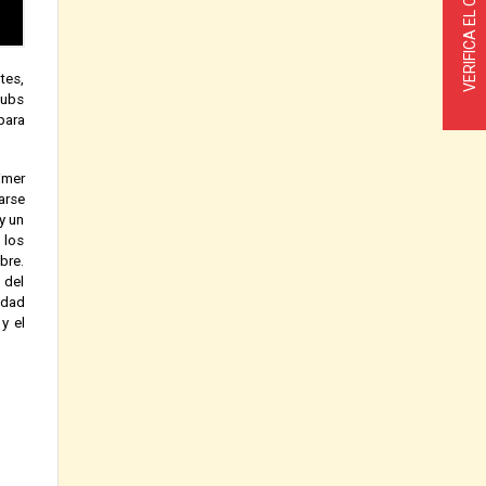
VERIFICA EL CLIMA
tes,
lubs
para
imer
arse
y un
 los
bre.
 del
idad
y el