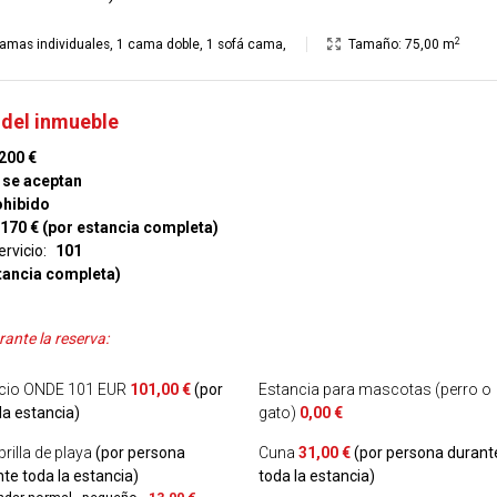
2
amas individuales
,
1 cama doble
,
1 sofá cama
,
Tamaño:
75,00 m
del inmueble
200 €
se aceptan
ohibido
170 € (por estancia completa)
ervicio:
101
tancia completa)
ante la reserva:
icio ONDE 101 EUR
101,00 €
(por
Estancia para mascotas (perro o
la estancia)
gato)
0,00 €
illa de playa
(por persona
Cuna
31,00 €
(por persona durant
te toda la estancia)
toda la estancia)