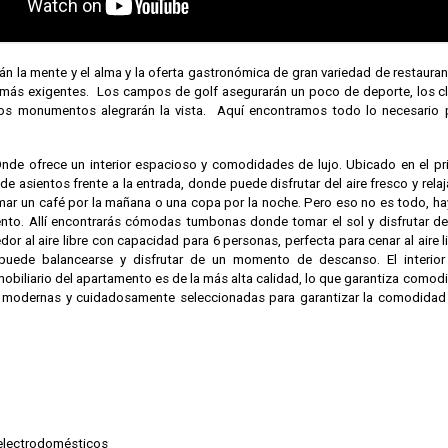
án la mente y el alma y la oferta gastronómica de gran variedad de restauran
s más exigentes. Los campos de golf asegurarán un poco de deporte, los c
guos monumentos alegrarán la vista. Aquí encontramos todo lo necesario 
nde ofrece un interior espacioso y comodidades de lujo. Ubicado en el pr
e asientos frente a la entrada, donde puede disfrutar del aire fresco y relaj
ar un café por la mañana o una copa por la noche. Pero eso no es todo, ha
ento. Allí encontrarás cómodas tumbonas donde tomar el sol y disfrutar de
 al aire libre con capacidad para 6 personas, perfecta para cenar al aire li
puede balancearse y disfrutar de un momento de descanso. El interior
obiliario del apartamento es de la más alta calidad, lo que garantiza comod
 modernas y cuidadosamente seleccionadas para garantizar la comodidad 
 electrodomésticos