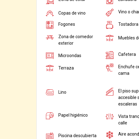
Vino o ch
Copas de vino
Fogones
Tostadora
Zona de comedor
Muebles de
exterior
Cafetera
Microondas
Enchufe ce
Terraza
cama
El piso sup
Lino
accesible 
escaleras
Papel higiénico
Vista tranq
calle
Aire acond
Piscina descubierta