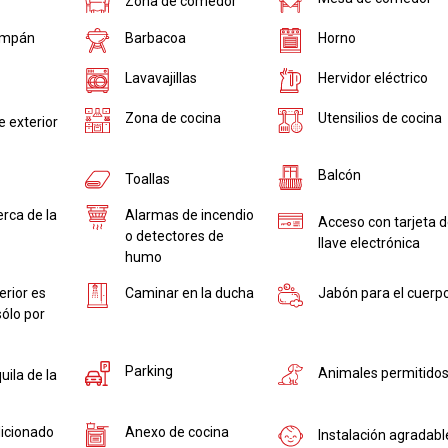
Zona de comedor
ampán
Barbacoa
Horno
Lavavajillas
Hervidor eléctrico
Utensilios de cocina
Zona de cocina
 exterior
Balcón
Toallas
rca de la
Alarmas de incendio
Acceso con tarjeta 
o detectores de
llave electrónica
humo
erior es
Caminar en la ducha
Jabón para el cuerp
sólo por
Parking
Animales permitido
uila de la
icionado
Anexo de cocina
Instalación agradabl