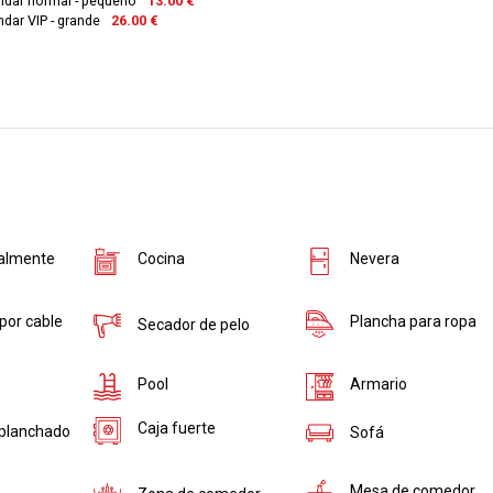
ndar normal - pequeño
13.00 €
dar VIP - grande
26.00 €
talmente
Cocina
Nevera
 por cable
Plancha para ropa
Secador de pelo
Pool
Armario
Caja fuerte
 planchado
Sofá
Mesa de comedor