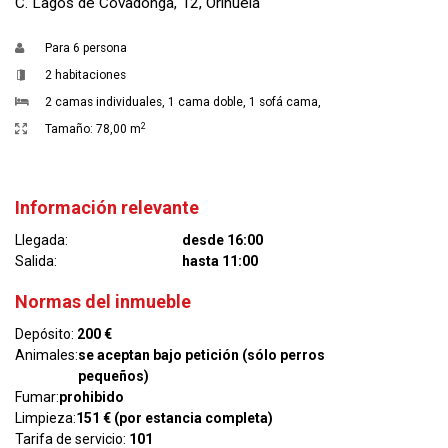
C. Lagos de Covadonga, 12, Orihuela
Para
6 persona
2 habitaciones
2 camas individuales
,
1 cama doble
,
1 sofá cama
,
2
Tamaño:
78,00 m
Información relevante
Llegada:
desde 16:00
Salida:
hasta 11:00
Normas del inmueble
Depósito:
200 €
Animales:
se aceptan bajo petición (sólo perros
pequeños)
Fumar:
prohibido
Limpieza:
151 € (por estancia completa)
Tarifa de servicio:
101