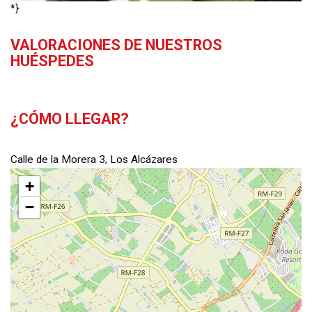
*}
VALORACIONES DE NUESTROS
HUÉSPEDES
¿CÓMO LLEGAR?
Calle de la Morera 3, Los Alcázares
+
−