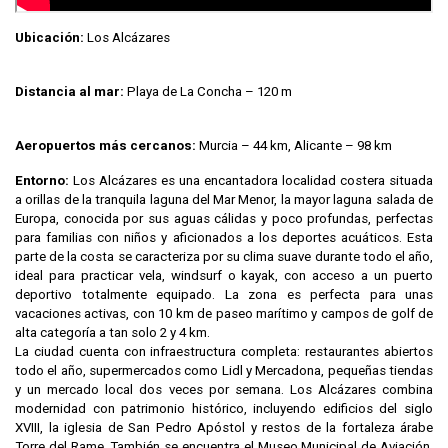
Ubicación:
Los Alcázares
Distancia al mar:
Playa de La Concha – 120 m
Aeropuertos más cercanos:
Murcia – 44 km, Alicante – 98 km
Entorno:
Los Alcázares es una encantadora localidad costera situada
a orillas de la tranquila laguna del Mar Menor, la mayor laguna salada de
Europa, conocida por sus aguas cálidas y poco profundas, perfectas
para familias con niños y aficionados a los deportes acuáticos. Esta
parte de la costa se caracteriza por su clima suave durante todo el año,
ideal para practicar vela, windsurf o kayak, con acceso a un puerto
deportivo totalmente equipado. La zona es perfecta para unas
vacaciones activas, con 10 km de paseo marítimo y campos de golf de
alta categoría a tan solo 2 y 4 km.
La ciudad cuenta con infraestructura completa: restaurantes abiertos
todo el año, supermercados como Lidl y Mercadona, pequeñas tiendas
y un mercado local dos veces por semana. Los Alcázares combina
modernidad con patrimonio histórico, incluyendo edificios del siglo
XVIII, la iglesia de San Pedro Apóstol y restos de la fortaleza árabe
Torre del Rame. También se encuentra el Museo Municipal de Aviación.